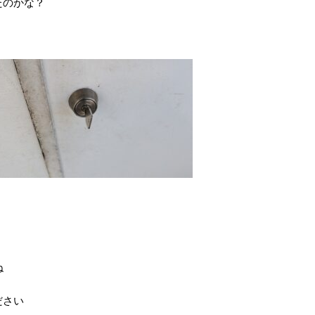
たのかな？
ね
ださい