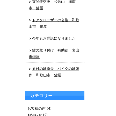
玄関錠交換 和歌山 海南
市 鍵屋
ドアクローザーの交換 和歌
山市 鍵屋
今年もお世話になりました
鍵の取り付け 補助錠 岩出
市鍵屋
原付の鍵紛失 バイクの鍵製
作 和歌山市 鍵屋
カテゴリー
お客様の声
(4)
お知らせ
(2)