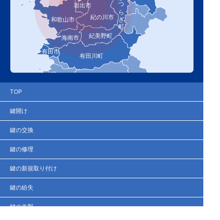
かつらぎ町
岩出市
紀の川市
和歌山市
紀美野町
海南市
有田市
有田川町
TOP
鍵開け
鍵の交換
鍵の修理
鍵の新規取り付け
鍵の紛失
鍵の作製