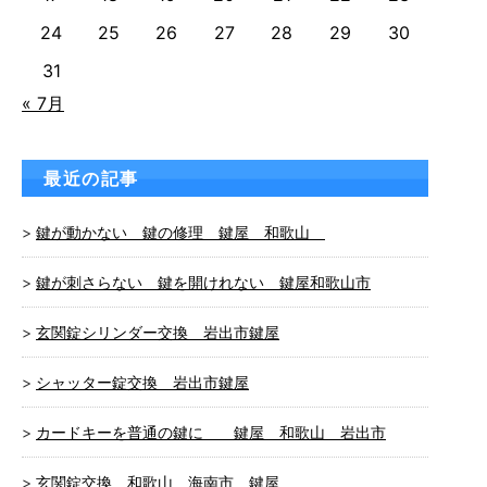
24
25
26
27
28
29
30
31
« 7月
最近の記事
鍵が動かない 鍵の修理 鍵屋 和歌山
鍵が刺さらない 鍵を開けれない 鍵屋和歌山市
玄関錠シリンダー交換 岩出市鍵屋
シャッター錠交換 岩出市鍵屋
カードキーを普通の鍵に 鍵屋 和歌山 岩出市
玄関錠交換 和歌山 海南市 鍵屋