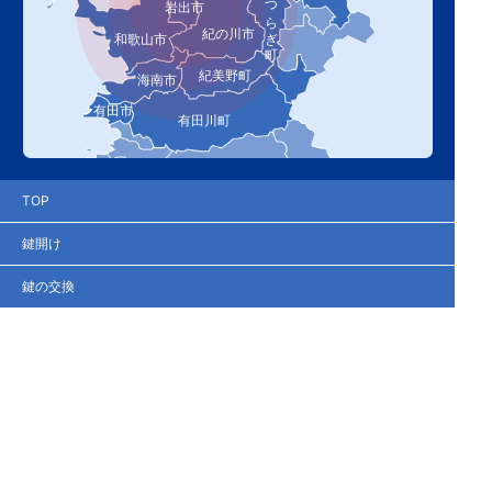
かつらぎ町
岩出市
紀の川市
和歌山市
紀美野町
海南市
有田市
有田川町
TOP
鍵開け
鍵の交換
鍵の修理
鍵の新規取り付け
鍵の紛失
鍵の作製