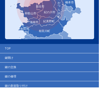
かつらぎ町
橋本市
岩出市
紀の川市
和歌山市
紀美野町
海南市
有田市
有田川町
TOP
鍵開け
鍵の交換
鍵の修理
鍵の新規取り付け
鍵の紛失
鍵の作製