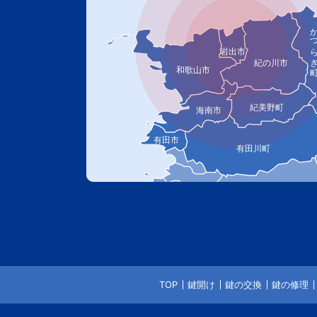
かつら
岩出市
紀の川市
和歌山市
紀美野町
海南市
有田市
有田川町
TOP
鍵開け
鍵の交換
鍵の修理