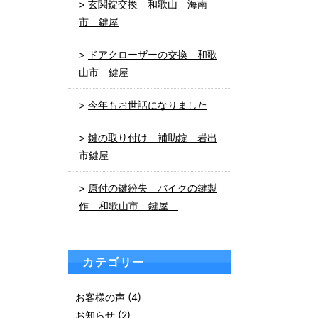
玄関錠交換 和歌山 海南
市 鍵屋
ドアクローザーの交換 和歌
山市 鍵屋
今年もお世話になりました
鍵の取り付け 補助錠 岩出
市鍵屋
原付の鍵紛失 バイクの鍵製
作 和歌山市 鍵屋
カテゴリー
お客様の声
(4)
お知らせ
(2)