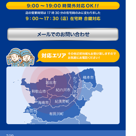
かつらぎ町
橋本市
岩出市
紀の川市
和歌山市
紀美野町
海南市
有田市
有田川町
TOP