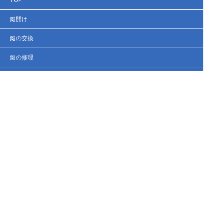
鍵開け
鍵の交換
鍵の修理
鍵の新規取り付け
鍵の紛失
鍵の作製
法人の客様へ
スタッフブログ
会社概要
お問い合わせ・お見積もり
Copyright (C) 岩出市の鍵職人 鍵屋ロックレスキュー和歌山 All Right Reserved.