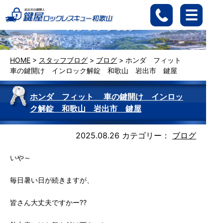
HOME
>
スタッフブログ
>
ブログ
>
ホンダ フィット
車の鍵開け インロック解錠 和歌山 岩出市 鍵屋
ホンダ フィット 車の鍵開け インロッ
ク解錠 和歌山 岩出市 鍵屋
2025.08.26
カテゴリー：
ブログ
いや～
毎日暑い日が続きますが、
皆さん大丈夫ですかー⁇