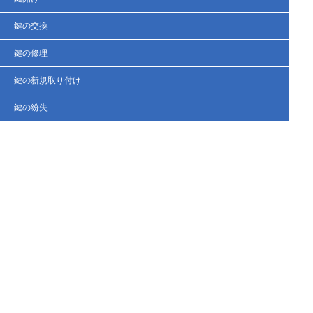
鍵の交換
鍵の修理
鍵の新規取り付け
鍵の紛失
鍵の作製
法人の客様へ
スタッフブログ
会社概要
お問い合わせ・お見積もり
Copyright (C) 岩出市の鍵職人 鍵屋ロックレスキュー和歌山 All Right Reserved.