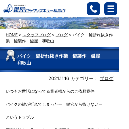
HOME
>
スタッフブログ
>
ブログ
>
バイク 鍵折れ抜き作
業 鍵製作 鍵屋 和歌山
バイク 鍵折れ抜き作業 鍵製作 鍵屋
和歌山
2021.11.16
カテゴリー：
ブログ
いつもお世話になってる業者様からのご依頼案件
バイクの鍵が折れてしまったー 鍵穴から抜けないー
というトラブル！