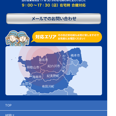
かつらぎ町
橋本市
岩出市
紀の川市
和歌山市
紀美野町
海南市
有田市
有田川町
TOP
鍵開け