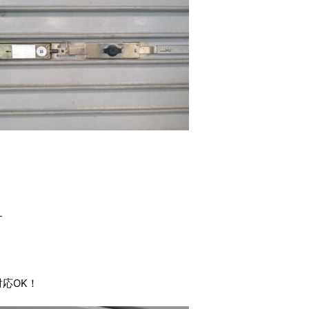
す
応OK！