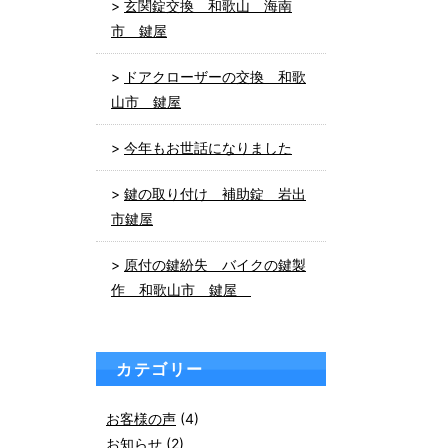
玄関錠交換 和歌山 海南
市 鍵屋
ドアクローザーの交換 和歌
山市 鍵屋
今年もお世話になりました
鍵の取り付け 補助錠 岩出
市鍵屋
原付の鍵紛失 バイクの鍵製
作 和歌山市 鍵屋
カテゴリー
お客様の声
(4)
お知らせ
(2)