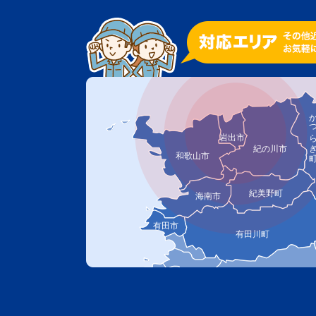
かつら
岩出市
紀の川市
和歌山市
紀美野町
海南市
有田市
有田川町