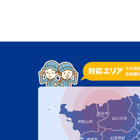
かつら
岩出市
紀の川市
和歌山市
紀美野町
海南市