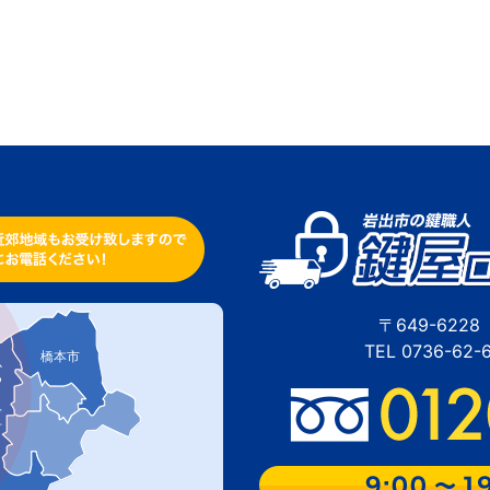
〒649-62
TEL 0736-62
橋本市
ぎ町