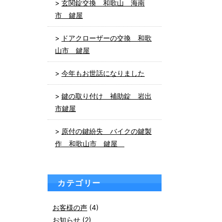
玄関錠交換 和歌山 海南
市 鍵屋
ドアクローザーの交換 和歌
山市 鍵屋
今年もお世話になりました
鍵の取り付け 補助錠 岩出
市鍵屋
原付の鍵紛失 バイクの鍵製
作 和歌山市 鍵屋
カテゴリー
お客様の声
(4)
お知らせ
(2)